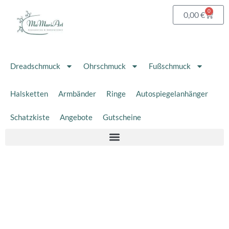
Zum
0
Waren
0,00
€
Inhalt
springen
Dreadschmuck
Ohrschmuck
Fußschmuck
Halsketten
Armbänder
Ringe
Autospiegelanhänger
Schatzkiste
Angebote
Gutscheine