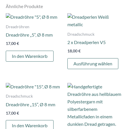
Ähnliche Produkte
Dies
Prod
Dreadröhren
weist
Dreadschmuck
Dreadröhre „5“, Ø 8 mm
mehr
2 x Dreadperlen V5
17,00
€
Varia
18,00
€
auf.
In den Warenkorb
Die
Ausführung wählen
Opti
könn
auf
der
Dreadschmuck
Produ
Dreadröhre „15“, Ø 8 mm
gewä
17,00
€
werd
In den Warenkorb