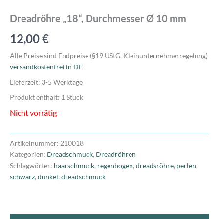
Dreadröhre „18“, Durchmesser Ø 10 mm
12,00
€
Alle Preise sind Endpreise (§19 UStG, Kleinunternehmerregelung)
versandkostenfrei in DE
Lieferzeit:
3-5 Werktage
Produkt enthält: 1
Stück
Nicht vorrätig
Artikelnummer:
210018
Kategorien:
Dreadschmuck
,
Dreadröhren
Schlagwörter:
haarschmuck
,
regenbogen
,
dreadsröhre
,
perlen
,
schwarz
,
dunkel
,
dreadschmuck