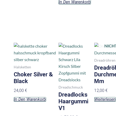
In Den Warenkorb
Produktseite
gewählt
werden
NICH
Dieses
Produkt
weist
Dreadröhren
mehrere
Dreadröh
Halsketten
Varianten
Choker Silver &
Durchme
auf.
Black
Mm
Die
Dreadschmuck
24,00
€
12,00
€
Optionen
Dreadlocks
In Den Warenkorb
Weiterlesen
können
Haargummi
auf
V1
der