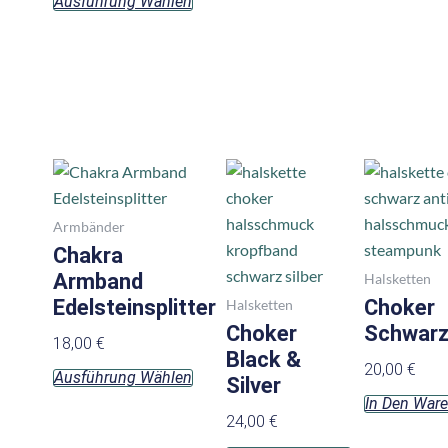
Ausführung Wählen
gewählt
werden
Dieses
Produkt
weist
Armbänder
mehrere
Chakra
Varianten
Armband
Halsketten
auf.
Edelsteinsplitter
Choker
Halsketten
Die
Choker
Schwarz
18,00
€
Optionen
Black &
20,00
€
Ausführung Wählen
können
Silver
In Den War
auf
24,00
€
der