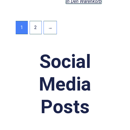
In Den Warenkorb
1
2
→
Social
Media
Posts