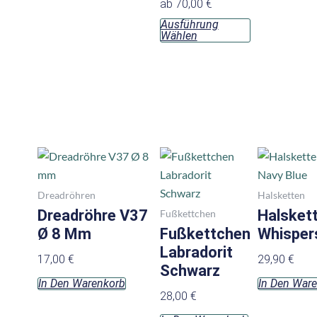
ab
70,00
€
Produktseite
Ausführung
gewählt
Wählen
werden
Dreadröhren
Halsketten
Dreadröhre V37
Halsket
Fußkettchen
Ø 8 Mm
Fußkettchen
Whispers
Labradorit
17,00
€
29,90
€
Schwarz
In Den Warenkorb
In Den War
28,00
€