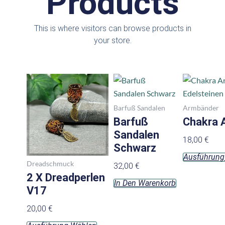
Products
This is where visitors can browse products in
your store.
Dieses
Produkt
weist
Barfuß Sandalen
Armbänder
mehrere
Barfuß
Chakra 
Varianten
Sandalen
18,00
€
auf.
Schwarz
Ausführung
Die
Dreadschmuck
32,00
€
Optionen
2 X Dreadperlen
In Den Warenkorb
können
V17
auf
20,00
€
der
Produktseite