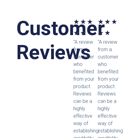
Customer
Bewertet
Bewertet
★
★
★
★
★
★
mit
mit
★
★
★
★
“A review
“A review
5
5
Reviews
from a
from a
von
von
customer
customer
who
who
5
5
benefited
benefited
from your
from your
product.
product.
Reviews
Reviews
can be a
can be a
highly
highly
effective
effective
way of
way of
establishing
establishing