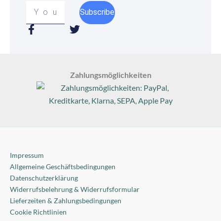
Your
Subscribe
email
F
T
a
w
c
i
e
t
b
t
Zahlungsmöglichkeiten
o
e
o
r
k
-
f
Impressum
Allgemeine Geschäftsbedingungen
Datenschutzerklärung
Widerrufsbelehrung & Widerrufsformular
Lieferzeiten & Zahlungsbedingungen
Cookie Richtlinien