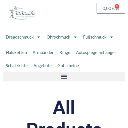
Zum
0
Waren
0,00
€
Inhalt
springen
Dreadschmuck
Ohrschmuck
Fußschmuck
Halsketten
Armbänder
Ringe
Autospiegelanhänger
Schatzkiste
Angebote
Gutscheine
All