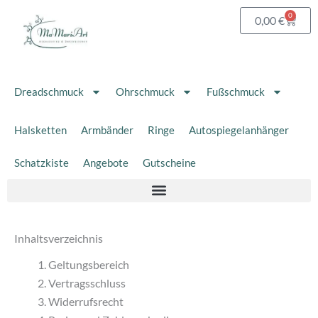
Zum
0
Waren
0,00
€
Inhalt
springen
Dreadschmuck
Ohrschmuck
Fußschmuck
Halsketten
Armbänder
Ringe
Autospiegelanhänger
Schatzkiste
Angebote
Gutscheine
Inhaltsverzeichnis
Geltungsbereich
Vertragsschluss
Widerrufsrecht