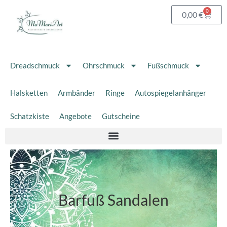
Zum
0
Waren
0,00
€
Inhalt
springen
Dreadschmuck
Ohrschmuck
Fußschmuck
Halsketten
Armbänder
Ringe
Autospiegelanhänger
Schatzkiste
Angebote
Gutscheine
Barfuß Sandalen