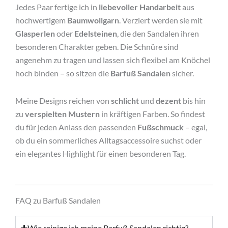
Jedes Paar fertige ich in
liebevoller Handarbeit
aus
hochwertigem
Baumwollgarn
. Verziert werden sie mit
Glasperlen
oder
Edelsteinen
, die den Sandalen ihren
besonderen Charakter geben. Die Schnüre sind
angenehm zu tragen und lassen sich flexibel am Knöchel
hoch binden – so sitzen die
Barfuß Sandalen
sicher.
Meine Designs reichen von
schlicht
und
dezent
bis hin
zu
verspielten Mustern
in kräftigen Farben. So findest
du für jeden Anlass den passenden
Fußschmuck
– egal,
ob du ein sommerliches Alltagsaccessoire suchst oder
ein elegantes Highlight für einen besonderen Tag.
FAQ zu Barfuß Sandalen
Wie reinige ich meine Barfuß Sandalen richtig?