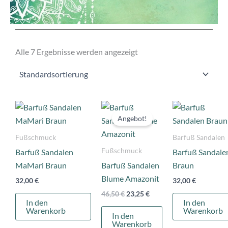
Alle 7 Ergebnisse werden angezeigt
Ursprünglicher
Aktueller
Preis
Preis
Angebot!
war:
ist:
46,50 €
23,25 €.
Fußschmuck
Barfuß Sandalen
Fußschmuck
Barfuß Sandalen
Barfuß Sandale
MaMari Braun
Barfuß Sandalen
Braun
Blume Amazonit
32,00
€
32,00
€
46,50
€
23,25
€
In den
In den
Warenkorb
Warenkorb
In den
Warenkorb