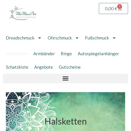
Zum
0
Waren
0,00
€
Inhalt
springen
Dreadschmuck
Ohrschmuck
Fußschmuck
Halsketten
Armbänder
Ringe
Autospiegelanhänger
Schatzkiste
Angebote
Gutscheine
Halsketten