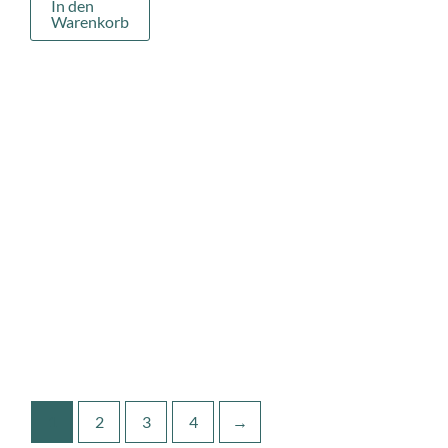
In den
Warenkorb
1
2
3
4
→