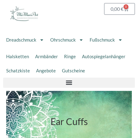
Zum
0
Waren
0,00
€
Inhalt
springen
Dreadschmuck
Ohrschmuck
Fußschmuck
Halsketten
Armbänder
Ringe
Autospiegelanhänger
Schatzkiste
Angebote
Gutscheine
Ear Cuffs