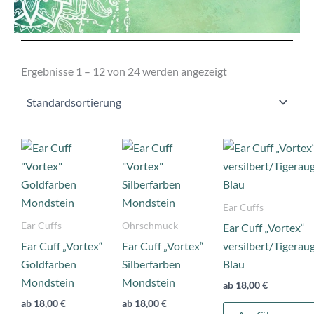
Ergebnisse 1 – 12 von 24 werden angezeigt
Dieses
Dieses
Produkt
Produkt
weist
weist
mehrere
mehrere
Ear Cuffs
Varianten
Varianten
Ear Cuffs
Ohrschmuck
Ear Cuff „Vortex“
auf.
auf.
Ear Cuff „Vortex“
Ear Cuff „Vortex“
versilbert/Tigerau
Die
Die
Goldfarben
Silberfarben
Blau
Optionen
Optionen
Mondstein
Mondstein
ab
18,00
€
können
können
ab
18,00
€
ab
18,00
€
auf
auf