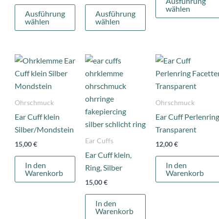
Ausführung
wählen
der
der
Ausführung
Ausführung
wählen
wählen
Produktseite
Produktseite
gewählt
gewählt
werden
werden
Ohrschmuck
Ohrschmuck
Ear Cuff klein
Ear Cuff Perlenrin
Silber/Mondstein
Transparent
Ear Cuffs
15,00
€
12,00
€
Ear Cuff klein,
In den
In den
Ring, Silber
Warenkorb
Warenkorb
15,00
€
In den
Warenkorb