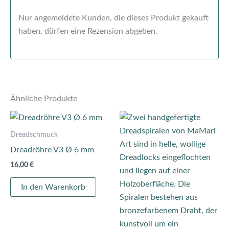
Nur angemeldete Kunden, die dieses Produkt gekauft
haben, dürfen eine Rezension abgeben.
Ähnliche Produkte
Dies
Prod
Dreadschmuck
weis
Dreadröhre V3 Ø 6 mm
mehr
16,00
€
Vari
auf.
In den Warenkorb
Die
Opti
könn