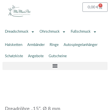
Zum
0
Waren
0,00
€
Inhalt
springen
Dreadschmuck
Ohrschmuck
Fußschmuck
Halsketten
Armbänder
Ringe
Autospiegelanhänger
Schatzkiste
Angebote
Gutscheine
Dreadröhre
"15",
Ø
8
mm
Menge
Dreadröhre „15“, Ø 8 mm