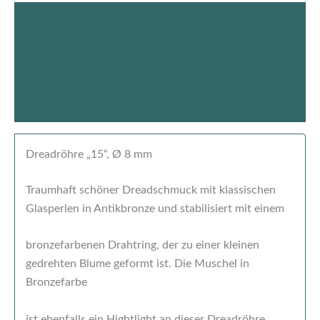
Beschreibung
Produktsicherheit
Rezensionen (0)
Dreadröhre „15“, Ø 8 mm
Traumhaft schöner Dreadschmuck mit klassischen
Glasperlen in Antikbronze und stabilisiert mit einem
bronzefarbenen Drahtring, der zu einer kleinen
gedrehten Blume geformt ist. Die Muschel in
Bronzefarbe
ist ebenfalls ein Hightlight an dieser Dreadröhre.