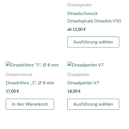
Dreadspiralen
Dreadschmuck
Dreadspirale Dreadsis V50
ab
12,00
€
Ausführung wählen
Dies
Prod
Dreadschmuck
Dreadperlen
weis
Dreadröhre „5“, Ø 8 mm
Dreadperlen V7
mehr
17,00
€
18,00
€
Vari
auf.
In den Warenkorb
Ausführung wählen
Die
Opti
könn