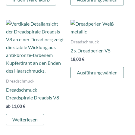
Die
Opti
könn
Dies
auf
Prod
der
weist
Dreadschmuck
Produ
mehr
2 x Dreadperlen V5
gewä
Varia
18,00
€
werd
auf.
Die
Ausführung wählen
Opti
Dreadschmuck
könn
Dreadschmuck
auf
Dreadspirale Dreadsis V8
der
ab
11,00
€
Produ
gewä
Weiterlesen
werd