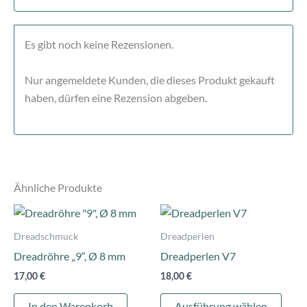
Es gibt noch keine Rezensionen.
Nur angemeldete Kunden, die dieses Produkt gekauft
haben, dürfen eine Rezension abgeben.
Ähnliche Produkte
Dies
Prod
Dreadschmuck
Dreadperlen
weist
Dreadröhre „9“, Ø 8 mm
Dreadperlen V7
mehr
17,00
€
18,00
€
Varia
auf.
In den Warenkorb
Ausführung wählen