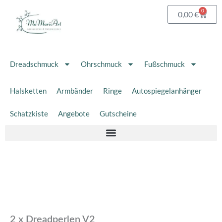
Zum
0
Waren
0,00
€
Inhalt
springen
Dreadschmuck
Ohrschmuck
Fußschmuck
Halsketten
Armbänder
Ringe
Autospiegelanhänger
Schatzkiste
Angebote
Gutscheine
2
x
Dreadperlen
V2
Menge
2 x Dreadperlen V2