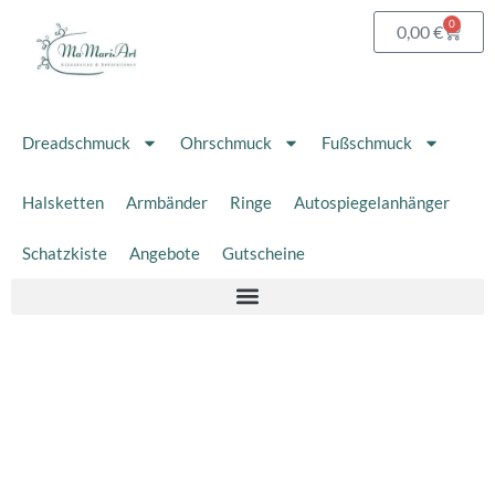
Zum
0
Waren
0,00
€
Inhalt
springen
Dreadschmuck
Ohrschmuck
Fußschmuck
Halsketten
Armbänder
Ringe
Autospiegelanhänger
Schatzkiste
Angebote
Gutscheine
Schmuckset
"Opalith"
–
Halskette
&
Armband
–
Edelstahl