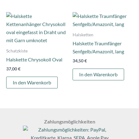
Produ
gewä
werd
Halsketten
Halskette Traumfänger
Schatzkiste
Senfgelb/Amazonit, lang
Halskette Chrysokoll Oval
34,50
€
37,00
€
In den Warenkorb
In den Warenkorb
Zahlungsmöglichkeiten