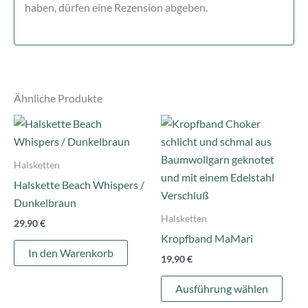
haben, dürfen eine Rezension abgeben.
Ähnliche Produkte
Dies
Prod
weist
Halsketten
mehr
Halskette Beach Whispers /
Varia
Dunkelbraun
auf.
Halsketten
29,90
€
Die
Kropfband MaMari
Opti
In den Warenkorb
19,90
€
könn
auf
Ausführung wählen
der