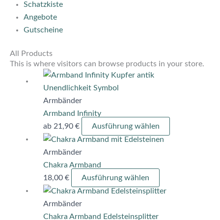
Schatzkiste
Angebote
Gutscheine
All Products
This is where visitors can browse products in your store.
Dieses
Produkt
weist
Armbänder
mehrere
Armband Infinity
Varianten
ab
21,90
€
Ausführung wählen
Dieses
auf.
Produkt
Die
Armbänder
weist
Optionen
Chakra Armband
mehrere
können
18,00
€
Ausführung wählen
Varianten
auf
Dieses
auf.
der
Produkt
Armbänder
Die
Produktseite
weist
Chakra Armband Edelsteinsplitter