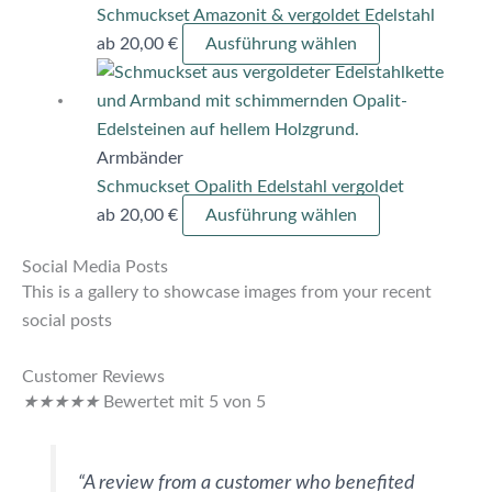
gewählt
auf.
Schmuckset Amazonit & vergoldet Edelstahl
werden
Die
ab
20,00
€
Ausführung wählen
Optionen
Dieses
können
Produkt
auf
weist
der
mehrere
Armbänder
Produktseite
Varianten
Schmuckset Opalith Edelstahl vergoldet
gewählt
auf.
ab
20,00
€
Ausführung wählen
werden
Die
Social Media Posts
Optionen
This is a gallery to showcase images from your recent
können
social posts
auf
der
Customer Reviews
Produktseite
★
★
★
★
★
Bewertet mit 5 von 5
gewählt
werden
“A review from a customer who benefited