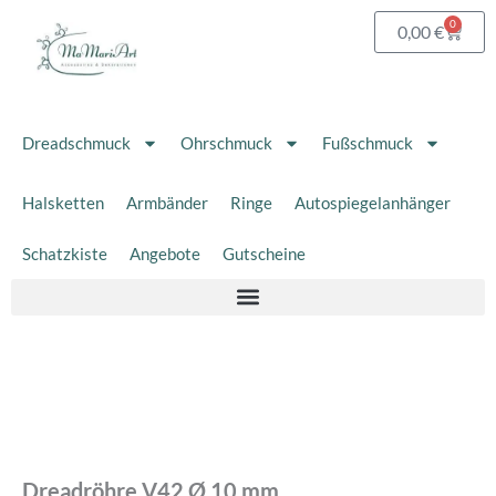
Zum
0
Waren
0,00
€
Inhalt
springen
Dreadschmuck
Ohrschmuck
Fußschmuck
Halsketten
Armbänder
Ringe
Autospiegelanhänger
Schatzkiste
Angebote
Gutscheine
Dreadröhre
V42
Ø
10
mm
Menge
Dreadröhre V42 Ø 10 mm