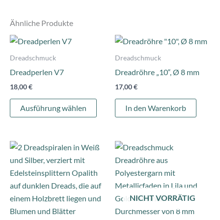
Ähnliche Produkte
Dieses
Produkt
Dreadschmuck
Dreadschmuck
weist
Dreadperlen V7
Dreadröhre „10“, Ø 8 mm
mehrere
18,00
€
17,00
€
Varianten
auf.
Ausführung wählen
In den Warenkorb
Die
Optionen
können
Dieses
auf
Produkt
der
weist
Produktseite
mehrere
gewählt
NICHT VORRÄTIG
Varianten
werden
auf.