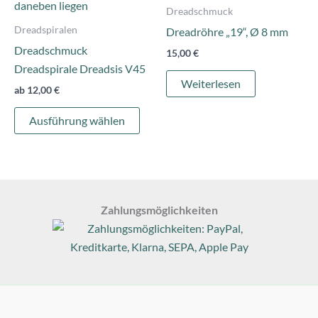
Die
Dreadschmuck
Optionen
Dreadspiralen
Dreadröhre „19“, Ø 8 mm
können
Dreadschmuck
15,00
€
auf
Dreadspirale Dreadsis V45
der
Weiterlesen
ab
12,00
€
Produktseite
gewählt
Ausführung wählen
werden
Zahlungsmöglichkeiten