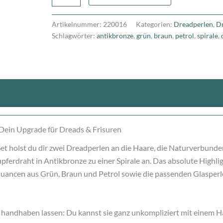
Artikelnummer:
220016
Kategorien:
Dreadperlen
,
D
Schlagwörter:
antikbronze
,
grün
,
braun
,
petrol
,
spirale
,
nen (0)
Dein Upgrade für Dreads & Frisuren
t holst du dir zwei Dreadperlen an die Haare, die Naturverbunden
upferdraht in Antikbronze zu einer Spirale an. Das absolute Highl
uancen aus Grün, Braun und Petrol sowie die passenden Glasperle
icht handhaben lassen: Du kannst sie ganz unkompliziert mit einem 