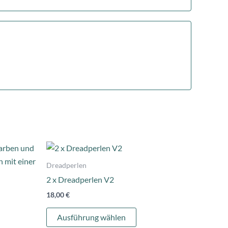
es
Dieses
ukt
Produkt
Dreadperlen
weist
2 x Dreadperlen V2
ere
mehrere
18,00
€
nten
Varianten
auf.
Ausführung wählen
Die