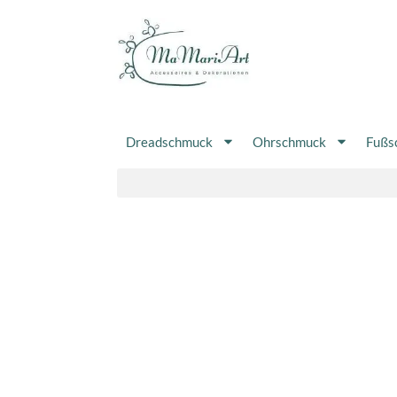
Zum
Inhalt
springen
Dreadschmuck
Ohrschmuck
Fußs