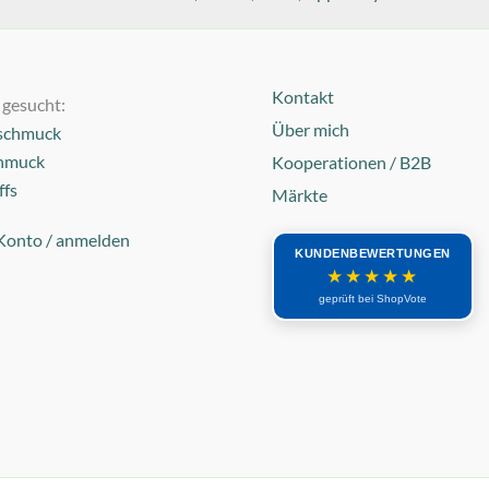
Kontakt
 gesucht:
Über mich
schmuck
hmuck
Kooperationen / B2B
ffs
Märkte
Konto / anmelden
KUNDENBEWERTUNGEN
★★★★★
geprüft bei ShopVote