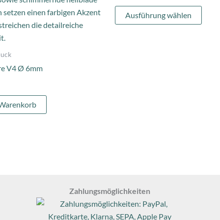
Opti
Ausführung wählen
könn
auf
der
uck
Produ
re V4 Ø 6mm
gewä
werd
 Warenkorb
Zahlungsmöglichkeiten