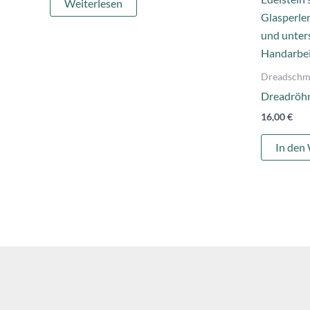
Weiterlesen
Dreadschm
Dreadröh
16,00
€
In den