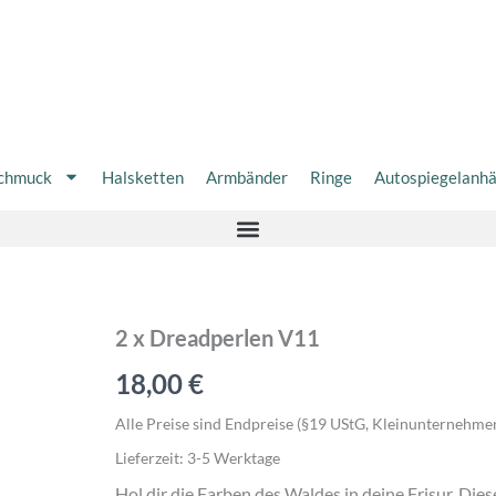
chmuck
Halsketten
Armbänder
Ringe
Autospiegelanh
2
2 x Dreadperlen V11
x
18,00
€
Dreadperlen
V11
Menge
Alle Preise sind Endpreise (§19 UStG, Kleinunternehme
Lieferzeit:
3-5 Werktage
Hol dir die Farben des Waldes in deine Frisur. Die