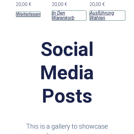
20,00
€
20,00
€
20,00
€
kön
In Den
Ausführung
Weiterlesen
auf
Warenkorb
Wählen
der
Prod
gew
Social
wer
Media
Posts
This is a gallery to showcase