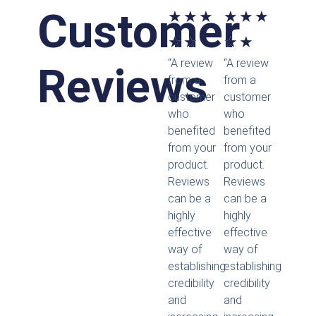
Customer
Bewertet
Bewertet
★
★
★
★
★
★
mit
mit
★
★
★
★
“A review
“A review
5
5
Reviews
from a
from a
von
von
customer
customer
who
who
5
5
benefited
benefited
from your
from your
product.
product.
Reviews
Reviews
can be a
can be a
highly
highly
effective
effective
way of
way of
establishing
establishing
credibility
credibility
and
and