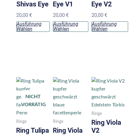
Optionen
Optionen
Opt
Shivas Eye
Eye V1
Eye V2
können
können
kön
20,00
€
20,00
€
20,00
€
auf
auf
auf
Ausführung
Ausführung
Ausführung
der
der
der
Wählen
Wählen
Wählen
Produktseite
Produktseite
Prod
gewählt
gewählt
gew
werden
werden
wer
Die
Pro
NICHT
wei
VORRÄTIG
meh
Vari
Ringe
auf.
Ring Viola
Ringe
Ringe
Die
Ring Tulipa
Ring Viola
V2
Opt