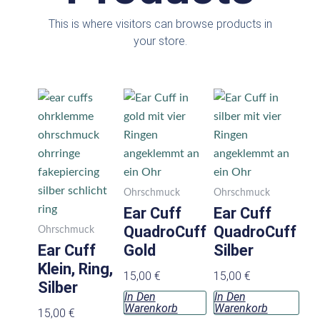
This is where visitors can browse products in
your store.
Ohrschmuck
Ohrschmuck
Ear Cuff
Ear Cuff
QuadroCuff
QuadroCuff
Ohrschmuck
Ear Cuff
Gold
Silber
Klein, Ring,
15,00
€
15,00
€
Silber
In Den
In Den
Warenkorb
Warenkorb
15,00
€