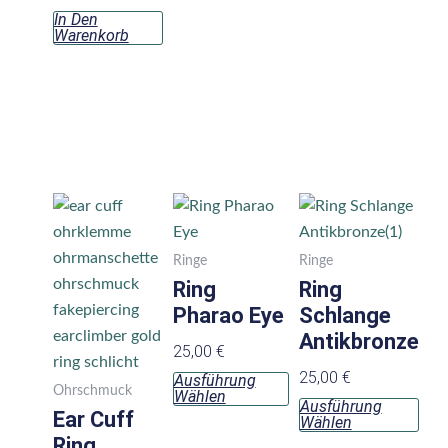
In Den
Warenkorb
Dieses
Die
Produkt
Pro
weist
wei
Ringe
Ringe
mehrere
meh
Ring
Ring
Varianten
Vari
Pharao Eye
Schlange
auf.
auf.
Antikbronze
25,00
€
Die
Die
25,00
€
Ausführung
Optionen
Opt
Ohrschmuck
Wählen
Ausführung
können
kön
Ear Cuff
Wählen
auf
auf
Ring