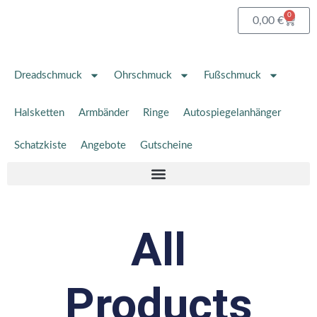
Zum
0
Waren
0,00
€
Inhalt
springen
Dreadschmuck
Ohrschmuck
Fußschmuck
Halsketten
Armbänder
Ringe
Autospiegelanhänger
Schatzkiste
Angebote
Gutscheine
All
Products