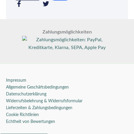
F
T
a
w
c
i
e
t
b
t
Zahlungsmöglichkeiten
o
e
o
r
k
-
f
Impressum
Allgemeine Geschäftsbedingungen
Datenschutzerklärung
Widerrufsbelehrung & Widerrufsformular
Lieferzeiten & Zahlungsbedingungen
Cookie Richtlinien
Echtheit von Bewertungen