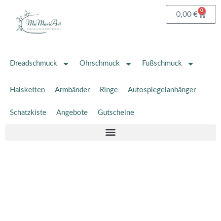
Zum
0
Waren
0,00
€
Inhalt
springen
Dreadschmuck
Ohrschmuck
Fußschmuck
Halsketten
Armbänder
Ringe
Autospiegelanhänger
Schatzkiste
Angebote
Gutscheine
Halskette
Enea
Menge