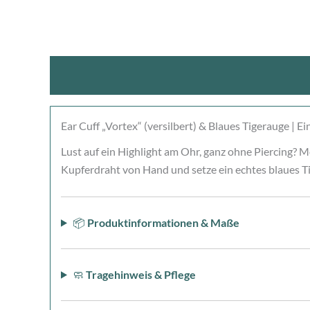
Beschreibung
Produktsicherheit
Rezensio
Ear Cuff „Vortex“ (versilbert) & Blaues Tigerauge | E
Lust auf ein Highlight am Ohr, ganz ohne Piercing? M
Kupferdraht von Hand und setze ein echtes blaues Tig
📦
Produktinformationen & Maße
🧼
Tragehinweis & Pflege