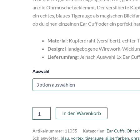
an die Ohrmuschel geklemmt. Der versilberte Kup
ein echtes, blaues Tigerauge als magischen Blickfa
ob du einen einzelnen Ear Cuff oder ein perfekt h
Material:
Kupferdraht (versilbert), echter 
Design:
Handgebogene Wirework-Wicklung
Lieferumfang:
Je nach Auswahl 1x Ear Cuff 
Auswahl
In den Warenkorb
Artikelnummer:
11055
Kategorien:
Ear Cuffs
,
Ohrsc
Schlagwörter:
blau
,
vortex
,
tigerauge
,
silberfarben
,
ohr