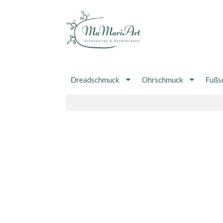
Zum
Inhalt
springen
Dreadschmuck
Ohrschmuck
Fußs