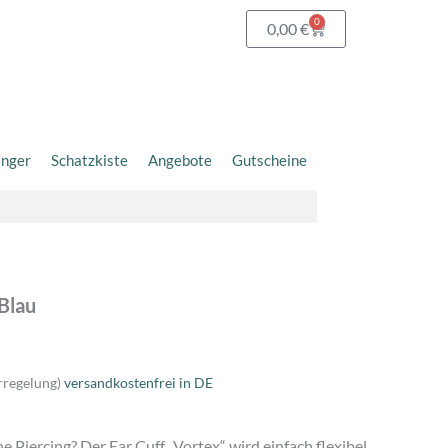
0
Warenkorb
0,00
€
änger
Schatzkiste
Angebote
Gutscheine
 Blau
rregelung)
versandkostenfrei in DE
e Piercing? Der Ear Cuff „Vortex“ wird einfach flexibel