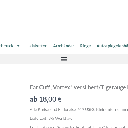
chmuck
Halsketten
Armbänder
Ringe
Autospiegelanh
Ear
Ear Cuff „Vortex“ versilbert/Tigerauge
Cuff
ab
18,00
€
„Vortex“
versilbert/Tigerauge
Blau
Alle Preise sind Endpreise (§19 UStG, Kleinunternehme
Menge
Lieferzeit:
3-5 Werktage
Lust auf ein glänzendes Highlight am Ohr, ganz ohn