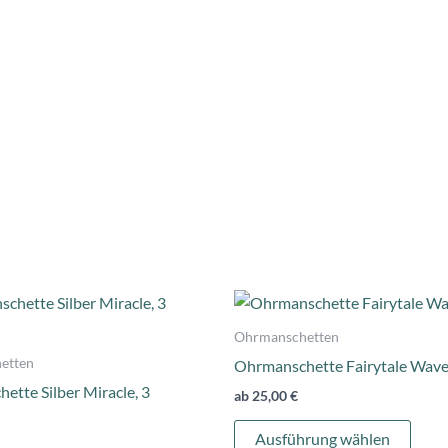
Dieses
Dies
Produkt
Prod
Ohrmanschetten
weist
weist
etten
Ohrmanschette Fairytale Wav
mehrere
mehr
ette Silber Miracle, 3
ab
25,00
€
Varianten
Varia
auf.
auf.
Ausführung wählen