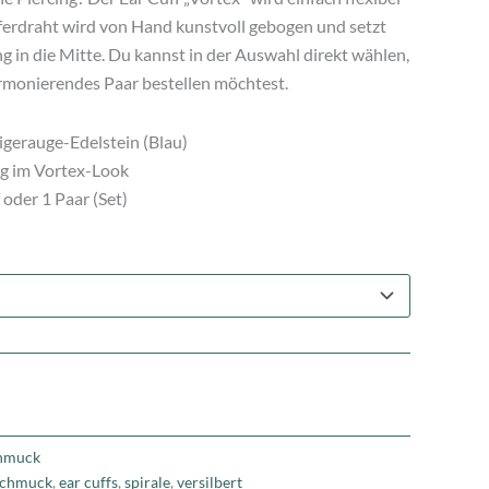
ferdraht wird von Hand kunstvoll gebogen und setzt
ng in die Mitte. Du kannst in der Auswahl direkt wählen,
armonierendes Paar bestellen möchtest.
Tigerauge-Edelstein (Blau)
 im Vortex-Look
oder 1 Paar (Set)
hmuck
schmuck
,
ear cuffs
,
spirale
,
versilbert