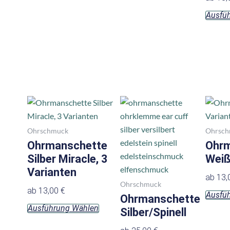
Ausfü
Dieses
Dieses
Produkt
Produkt
weist
weist
Ohrschmuck
Ohrsch
mehrere
mehrere
Ohrmanschette
Ohrm
Varianten
Varianten
Silber Miracle, 3
Weiß
auf.
auf.
Varianten
ab
13,
Die
Die
Ohrschmuck
ab
13,00
€
Ausfü
Optionen
Optionen
Ohrmanschette
Ausführung Wählen
können
können
Silber/Spinell
auf
auf