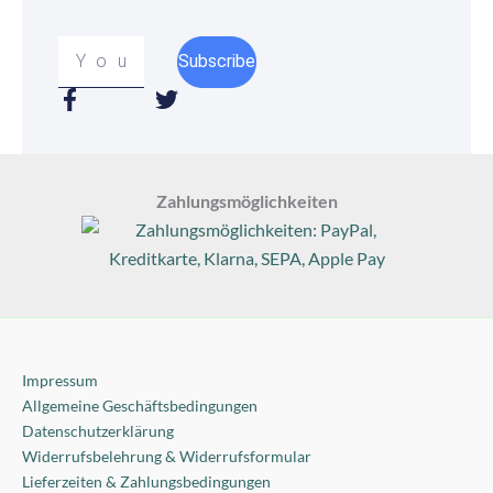
Your
Subscribe
email
F
T
a
w
c
i
e
t
b
t
Zahlungsmöglichkeiten
o
e
o
r
k
-
f
Impressum
Allgemeine Geschäftsbedingungen
Datenschutzerklärung
Widerrufsbelehrung & Widerrufsformular
Lieferzeiten & Zahlungsbedingungen