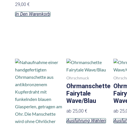
29,00
€
gewählt
werden
In Den Warenkorb
Dieses
Dieses
Produkt
Produkt
weist
weist
Ohrschmuck
Ohrsch
mehrere
mehrere
Ohrmanschette
Ohrm
Varianten
Varianten
Fairytale
Fairy
auf.
auf.
Wave/Blau
Wav
Die
Die
ab
25,00
€
ab
25,
Optionen
Optionen
Ausführung Wählen
Ausfü
können
können