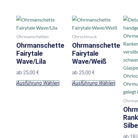
Dieses
Dieses
Produkt
Produkt
weist
weist
Ohrmanschetten
Ohrschmuck
mehrere
mehrere
Ohrmanschette
Ohrmanschette
Varianten
Varianten
Fairytale
Fairytale
auf.
auf.
Wave/Lila
Wave/Weiß
Die
Die
ab
25,00
€
ab
25,00
€
Optionen
Optionen
Ausführung Wählen
Ausführung Wählen
können
können
auf
auf
der
der
Ohrman
Produktseite
Produktsei
Ohrm
gewählt
gewählt
Ran
werden
werden
Silb
ab
18,