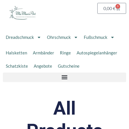
Zum
0
Waren
0,00
€
Inhalt
springen
Dreadschmuck
Ohrschmuck
Fußschmuck
Halsketten
Armbänder
Ringe
Autospiegelanhänger
Schatzkiste
Angebote
Gutscheine
All