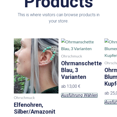
Products
This is where visitors can browse products in
your store.
Dieses
Produkt
weist
Ohrschmuck
mehrere
Ohrmanschette
Ohrsch
Varianten
Blau, 3
Ohrm
auf.
Varianten
Blum
Die
Kupf
ab
13,00
€
Optionen
ab
25,
Ausführung Wählen
können
Ohrschmuck
Ausfü
auf
Elfenohren,
der
Silber/Amazonit
Produktsei