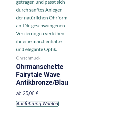
auf
auf
der
der
Produktseite
Produktsei
gewählt
gewählt
werden
werden
Ohrschmuck
Ohrmanschette
Fairytale Wave
Antikbronze/Blau
ab
25,00
€
Ausführung Wählen