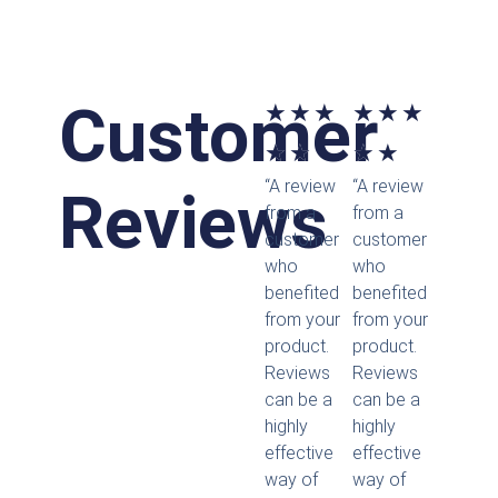
Customer
Bewertet
Bewertet
★
★
★
★
★
★
mit
mit
★
★
★
★
“A review
“A review
5
5
Reviews
from a
from a
von
von
customer
customer
who
who
5
5
benefited
benefited
from your
from your
product.
product.
Reviews
Reviews
can be a
can be a
highly
highly
effective
effective
way of
way of