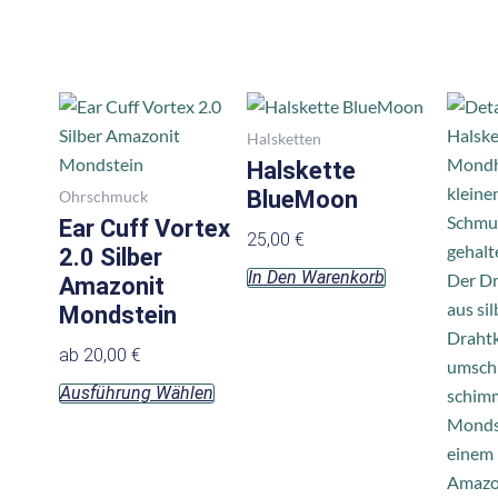
Dieses
Produkt
Halsketten
weist
Halskette
mehrere
BlueMoon
Ohrschmuck
Varianten
Ear Cuff Vortex
25,00
€
auf.
2.0 Silber
In Den Warenkorb
Die
Amazonit
Optionen
Mondstein
können
ab
20,00
€
auf
Ausführung Wählen
der
Produktseite
gewählt
werden