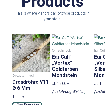
Products
This is where visitors can browse products in
your store.
Dieses
Produkt
weist
Ohrschmuck
Ear Cuf
mehrere
Ear Cuff
Ear 
Varianten
„Vortex“
„Vor
auf.
Goldfarben
Silb
Die
Mondstein
Mon
Dreadschmuck
Optionen
Dreadröhre V11
ab
18,00
€
ab
18
können
Ø 6 Mm
Ausführung Wählen
Ausfü
auf
16,00
€
der
Produktseit
In Den Warenkorb