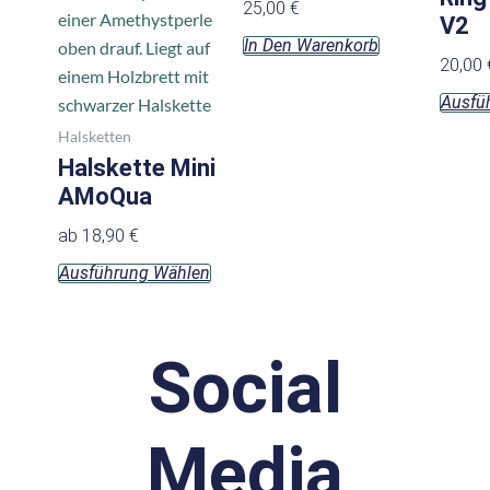
25,00
€
auf.
V2
In Den Warenkorb
Die
20,00
Optionen
Ausfü
können
auf
Halsketten
der
Halskette Mini
Produktseite
AMoQua
gewählt
ab
18,90
€
werden
Ausführung Wählen
Social
Media