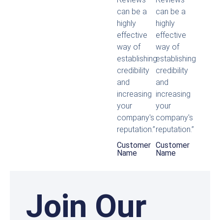
can be a
can be a
highly
highly
effective
effective
way of
way of
establishing
establishing
credibility
credibility
and
and
increasing
increasing
your
your
company's
company's
reputation.”
reputation.”
Customer
Customer
Name
Name
Join Our