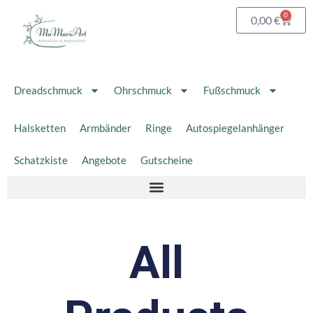
Zum
0
Waren
0,00
€
Inhalt
springen
Dreadschmuck
Ohrschmuck
Fußschmuck
Halsketten
Armbänder
Ringe
Autospiegelanhänger
Schatzkiste
Angebote
Gutscheine
All