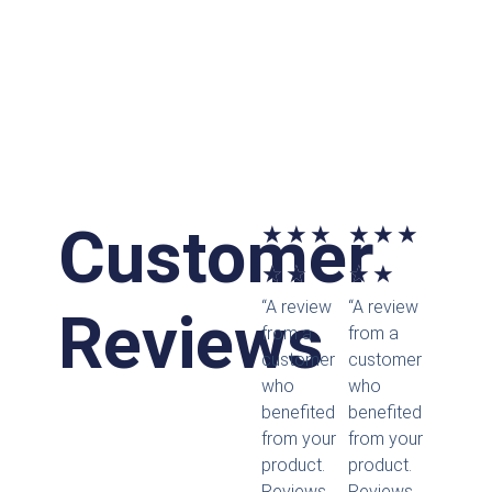
Customer
Bewertet
Bewertet
★
★
★
★
★
★
mit
mit
★
★
★
★
“A review
“A review
5
5
Reviews
from a
from a
von
von
customer
customer
who
who
5
5
benefited
benefited
from your
from your
product.
product.
Reviews
Reviews