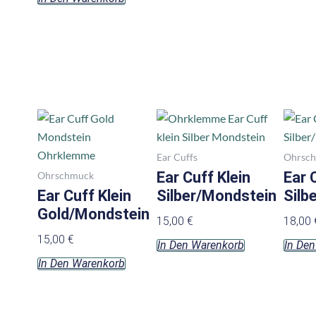
gewählt
werden
Ear Cuffs
Ohrsc
Ear Cuff Klein
Ear 
Ohrschmuck
Ear Cuff Klein
Silber/Mondstein
Silb
Gold/Mondstein
15,00
€
18,00
15,00
€
In Den Warenkorb
In De
In Den Warenkorb