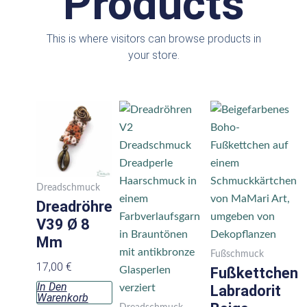
Products
This is where visitors can browse products in
your store.
Dieses
Produkt
weist
mehrere
Varianten
Dreadschmuck
auf.
Dreadröhre
Die
V39 Ø 8
Optionen
Mm
können
Fußschmuck
17,00
€
auf
Fußkettchen
In Den
der
Labradorit
Warenkorb
Produktseite