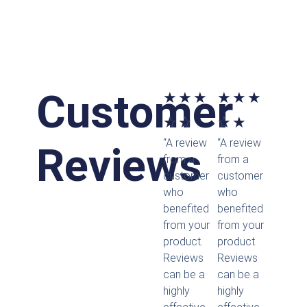
Customer
Bewertet
Bewertet
★
★
★
★
★
★
mit
mit
★
★
★
★
“A review
“A review
5
5
Reviews
from a
from a
von
von
customer
customer
who
who
5
5
benefited
benefited
from your
from your
product.
product.
Reviews
Reviews
can be a
can be a
highly
highly