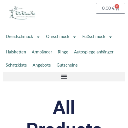
Zum
0
Waren
0,00
€
Inhalt
springen
Dreadschmuck
Ohrschmuck
Fußschmuck
Halsketten
Armbänder
Ringe
Autospiegelanhänger
Schatzkiste
Angebote
Gutscheine
All