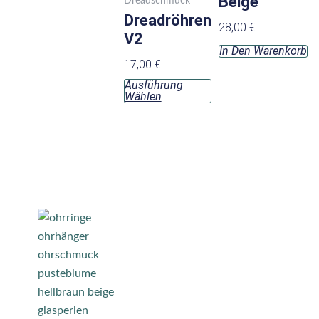
Beige
Dreadschmuck
gewählt
Dreadröhren
28,00
€
werden
V2
In Den Warenkorb
17,00
€
Ausführung
Wählen