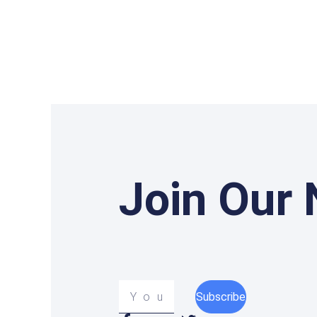
Join Our 
Your
Subscribe
email