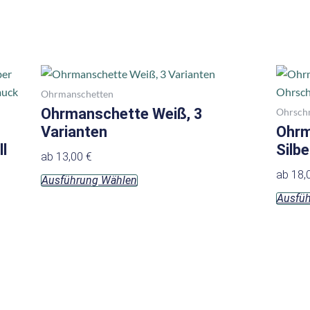
werden
Dieses
Produkt
Ohrmanschetten
weist
Ohrmanschette Weiß, 3
Ohrsch
mehrere
Varianten
Ohrm
Varianten
l
Silbe
ab
13,00
€
auf.
ab
18,
Ausführung Wählen
Die
Ausfü
Optionen
können
auf
der
Produktseite
gewählt
werden