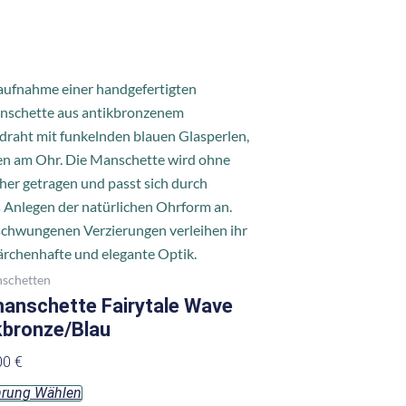
Dieses
Produkt
weist
mehrere
Varianten
auf.
Die
Optionen
können
schetten
auf
anschette Fairytale Wave
der
kbronze/Blau
Produktseite
00
€
gewählt
hrung Wählen
werden