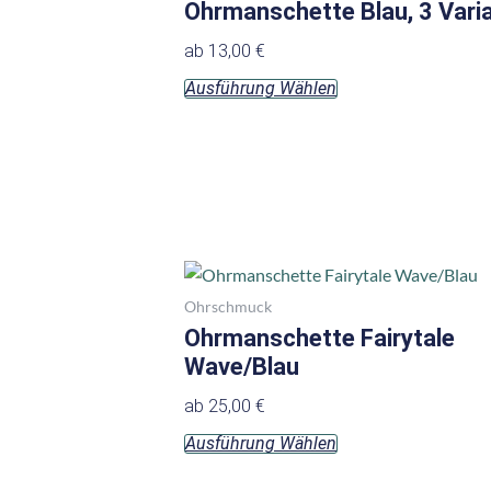
Ohrmanschette Blau, 3 Vari
ab
13,00
€
Ausführung Wählen
Dieses
Produkt
Ohrschmuck
weist
Ohrmanschette Fairytale
mehrere
Wave/Blau
Varianten
ab
25,00
€
auf.
Ausführung Wählen
Die
Optionen