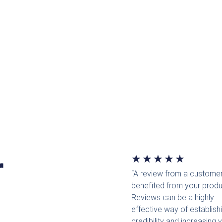
r
Bewerte
★
★
★
★
★
“A review from a custome
mit
benefited from your produ
5
Reviews can be a highly
effective way of establish
von
credibility and increasing 