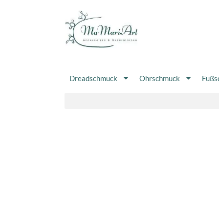
Zum
Inhalt
springen
Dreadschmuck
Ohrschmuck
Fußs