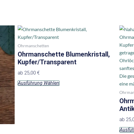
Dieses
Produkt
weist
Ohrmanschetten
mehrere
Ohrmanschette Blumenkristall,
Varianten
Kupfer/Transparent
auf.
ab
25,00
€
Die
Ausführung Wählen
Optionen
können
Ohrman
auf
Ohrm
der
Anti
Produktseite
ab
25,
gewählt
Ausfü
werden