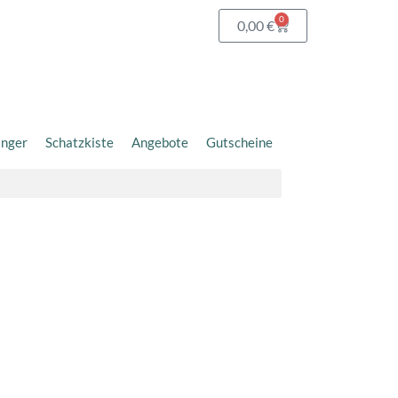
0
Warenkorb
0,00
€
änger
Schatzkiste
Angebote
Gutscheine