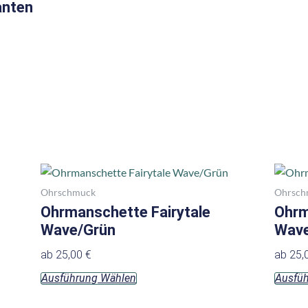
anten
Dieses
Produkt
Ohrschmuck
Ohrsch
weist
Ohrmanschette Fairytale
Ohrm
mehrere
Wave/Grün
Wave
Varianten
ab
25,00
€
ab
25,
auf.
Ausführung Wählen
Ausfü
Die
Optionen