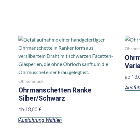
können
auf
der
Produktseite
gewählt
Dieses
werden
Produkt
Ohrman
weist
Ohrm
mehrere
Vari
Varianten
ab
13,
auf.
Ohrschmuck
Ausfü
Die
Ohrmanschetten Ranke
Optionen
Silber/Schwarz
können
ab
18,00
€
auf
Ausführung Wählen
der
Produktseite
gewählt